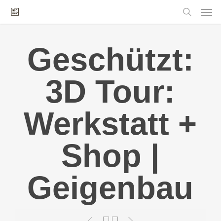
Skip
Men
to
main
search
content
Geschützt:
3D Tour:
Werkstatt +
Shop |
Geigenbau