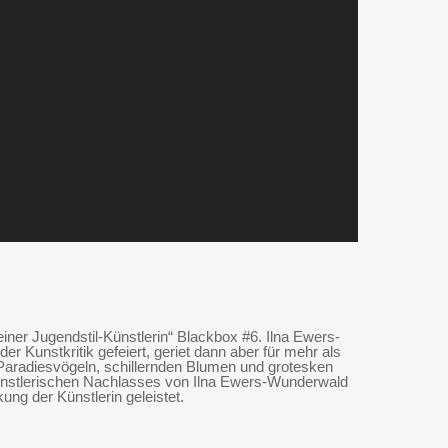
er Jugendstil-Künstlerin“ Blackbox #6. Ilna Ewers-
 Kunstkritik gefeiert, geriet dann aber für mehr als
aradiesvögeln, schillernden Blumen und grotesken
künstlerischen Nachlasses von Ilna Ewers-Wunderwald
ng der Künstlerin geleistet.