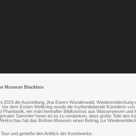
han Museum Blackbox
 2019 die Ausstellung „Ilna Ewers-Wunderwald. Wiederentdeckung ein
Vor dem Ersten Weltkrieg wurde die mythenliebende Künstlerin von der
nd Phantastik, ein märchenhafter Bildkosmos aus Wasserwesen und P
rivater Sammler*innen ist es zu verdanken, dass große Teile des 
en Werkschau hat das Bröhan-Museum einen Beitrag zur Wiederentdecku
 Tour und genieße den Anblick der Kunstwerke.