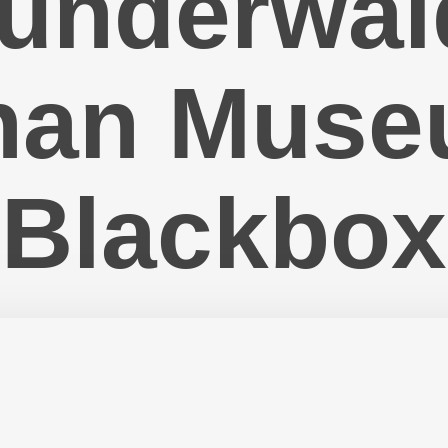
underwald
han Muse
Blackbox