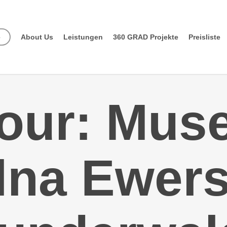
e
About Us
Leistungen
360 GRAD Projekte
Preisliste
our: Mus
Ilna Ewers