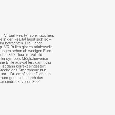
 = Virtual Reality) so eintauchen,
in der Realität lässt sich so –
um betrachten. Die Hände
. VR Brillen gibt es mittlerweile
hrungen schon ab wenigen Euro.
hte 360° Tour im Vollbild-
illensymbol). Möglicherweise
ne Brille auswählen, damit das
t dann korrekt eingestellt,
. Stecke das Smartphone nun
ch um – Du empfindest Dich nun
 Raum geschieht durch das
ser eindrucksvollen 360°