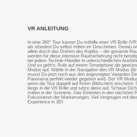
VR ANLEITUNG
In eine 360° Tour kannst Du mithilfe einer VR Brille (VR
als stündest Du selbst mitten im Geschehen. Genau wie 
allein durch das Drehen des Kopfes – der gesamte Ra
werden für diese intensive Raumerfahrung nicht benötigt
bei jedem Technik-Händler in unterschiedlichen Ausfü
Und so geht’s: Rufe auf einem Smartphone die gewünsc
Modus auf. Wähle in der Navigation den VR Modus (Br
musst Du jetzt noch aus den angezeigten Varianten Dei
Panorama perfekt wieder gegeben wird. Der VR Modus is
wenn die Tour doppelt auf Ihrem Bildschirm erscheint
längs in die VR Brille und setze diese auf. Schaue Di
mitten in der Szenerie. Das Eintreten in den nächsten
Fokussieren der Markierungen. Viel Vergnügen mit die
Experience in 3D!
© THE AGENCY.BERLIN