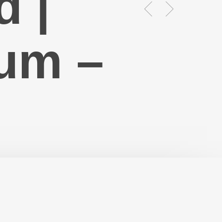
 |
um –