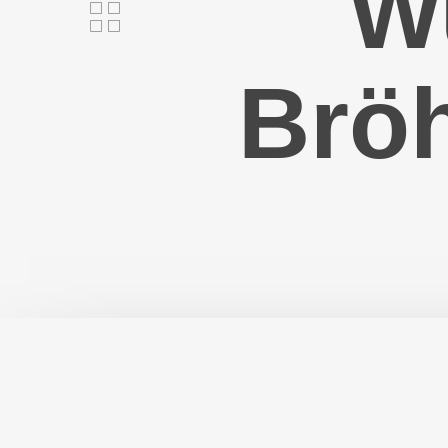
W
Brö